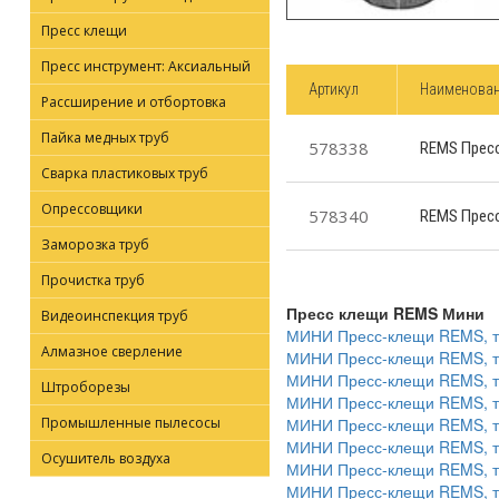
Пресс клещи
Пресс инструмент: Аксиальный
Артикул
Наименова
Рассширение и отбортовка
Пайка медных труб
578338
REMS Прес
Сварка пластиковых труб
Опрессовщики
578340
REMS Прес
Заморозка труб
Прочистка труб
Пресс клещи REMS Мини
Видеоинспекция труб
МИНИ Пресс-клещи REMS, ти
Алмазное сверление
МИНИ Пресс-клещи REMS, ти
МИНИ Пресс-клещи REMS, ти
Штроборезы
МИНИ Пресс-клещи REMS, ти
Промышленные пылесосы
МИНИ Пресс-клещи REMS, ти
МИНИ Пресс-клещи REMS, ти
Осушитель воздуха
МИНИ Пресс-клещи REMS, ти
МИНИ Пресс-клещи REMS, ти