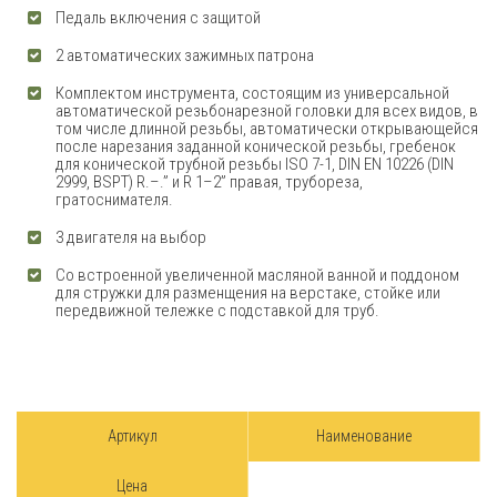
Педаль включения с защитой
2 автоматических зажимных патрона
Комплектом инструмента, состоящим из универсальной
автоматической резьбонарезной головки для всех видов, в
том числе длинной резьбы, автоматически открывающейся
после нарезания заданной конической резьбы, гребенок
для конической трубной резьбы ISO 7-1, DIN EN 10226 (DIN
2999, BSPT) R.–.” и R 1–2” правая, трубореза,
гратоснимателя.
3 двигателя на выбор
Со встроенной увеличенной масляной ванной и поддоном
для стружки для разменщения на верстаке, стойке или
передвижной тележке с подставкой для труб.
Артикул
Наименование
Цена