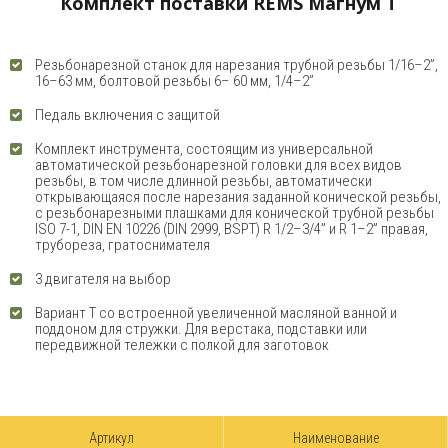
Комплект поставки REMS Магнум T
Резьбонарезной станок для нарезания трубной резьбы 1/16–2”,
16–63 мм, болтовой резьбы 6– 60 мм, 1/4–2”
Педаль включения с защитой
Комплект инструмента, состоящим из универсальной
автоматической резьбонарезной головки для всех видов
резьбы, в том числе длинной резьбы, автоматически
открывающаяся после нарезания заданной конической резьбы,
с резьбонарезными плашками для конической трубной резьбы
ISO 7-1, DIN EN 10226 (DIN 2999, BSPT) R 1/2–3/4” и R 1–2” правая,
трубореза, гратоснимателя
3 двигателя на выбор
Вариант Т со встроенной увеличенной масляной ванной и
поддоном для стружки. Для верстака, подставки или
передвижной тележки с полкой для заготовок
Артикул
Наименование