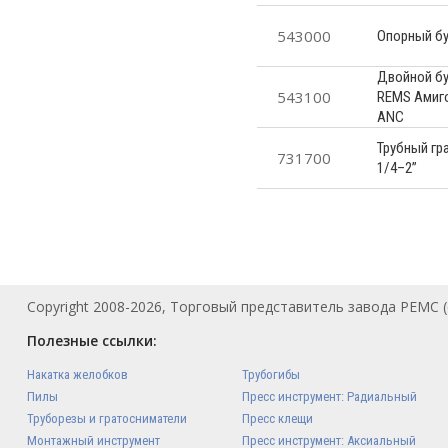
543000
Опорный бу
Двойной бу
543100
REMS Амиго 
ANC
Трубный гр
731700
1/4–2”
Copyright 2008-2026, Торговый представитель завода РЕМС (
Полезные ссылки:
Накатка желобков
Трубогибы
Пилы
Пресс инструмент: Радиальный
Труборезы и гратосниматели
Пресс клещи
Монтажный инструмент
Пресс инструмент: Аксиальный