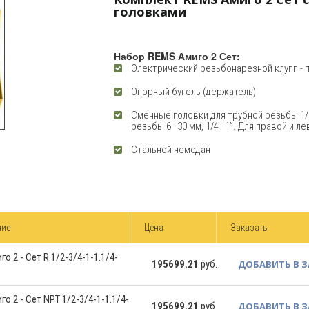
головками
Набор REMS Амиго 2 Сет:
Электрический резьбонарезной клупп - 
Опорный бугель (держатель)
Сменные головки для трубной резьбы 1/
резьбы 6–30 мм, 1/4–1”. Для правой и л
Стальной чемодан
ние
Цена
Заказать
о 2 - Сет R 1/2-3/4-1-1.1/4-
195699.21
руб.
ДОБАВИТЬ В 
о 2 - Сет NPT 1/2-3/4-1-1.1/4-
195699.21
руб.
ДОБАВИТЬ В 