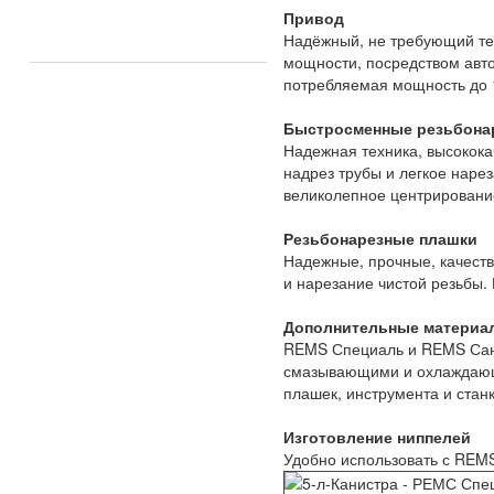
Привод
Надёжный, не требующий тех
мощности, посредством авт
потребляемая мощность до 1
Быстросменные резьбона
Надежная техника, высокока
надрез трубы и легкое наре
великолепное центрирование
Резьбонарезные плашки
Надежные, прочные, качест
и нарезание чистой резьбы.
Дополнительные материал
REMS Специаль и REMS Сани
смазывающими и охлаждающи
плашек, инструмента и станк
Изготовление ниппелей
Удобно использовать с REMS