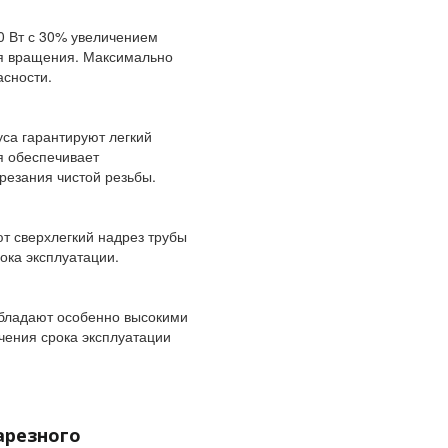
0 Вт с 30% увеличением
ия вращения. Максимально
асности.
уса гарантируют легкий
я обеспечивает
резания чистой резьбы.
т сверхлегкий надрез трубы
ока эксплуатации.
обладают особенно высокими
ения срока эксплуатации
арезного