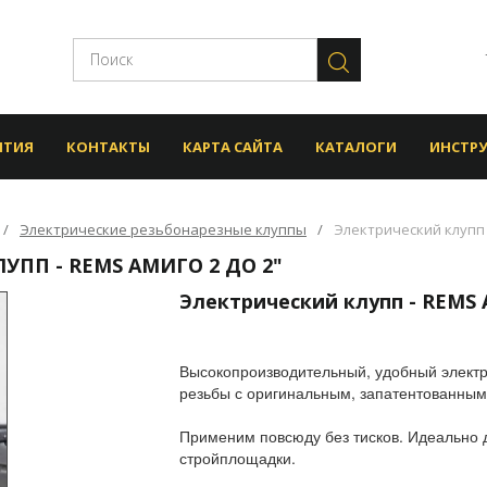
НТИЯ
КОНТАКТЫ
КАРТА САЙТА
КАТАЛОГИ
ИНСТР
Электрические резьбонарезные клуппы
Электрический клупп 
УПП - REMS АМИГО 2 ДО 2"
Электрический клупп - REMS 
Высокопроизводительный, удобный элект
резьбы с оригинальным, запатентованным
Применим повсюду без тисков. Идеально 
стройплощадки.