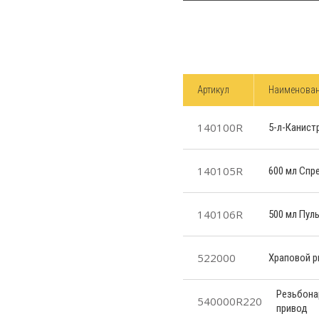
Артикул
Наименова
140100R
5-л-Канист
140105R
600 мл Спр
140106R
500 мл Пул
522000
Храповой 
Резьбона
540000R220
привод