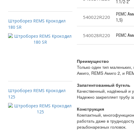
1.1/2-2"
РЕМС Амиг
540022R220
1,5)
Штроборез REMS Крокодил
180 SR
540028R220
РЕМС Амиг
Преимущество
Только один тип маленьких,
Амиго, REMS Амиго 2, и RE
Запатентованный бугель
Штроборез REMS Крокодил
Качественный, надёжный и у
125
Надежно закрепляет трубу за
Конструкция
Компактный, многофункцион
работать даже в труднодост
резьбонарезных головок.