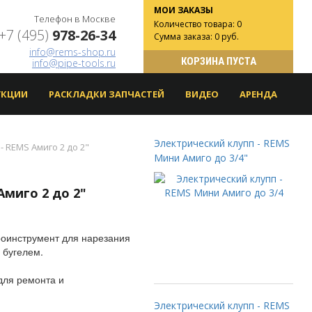
МОИ ЗАКАЗЫ
Телефон в Москве
Количество товара: 0
+7 (495)
978-26-34
Сумма заказа: 0 руб.
info@rems-shop.ru
КОРЗИНА ПУСТА
info@pipe-tools.ru
УКЦИИ
РАСКЛАДКИ ЗАПЧАСТЕЙ
ВИДЕО
АРЕНДА
Электрический клупп - REMS
- REMS Амиго 2 до 2"
Мини Амиго до 3/4"
Амиго 2 до 2"
роинструмент для нарезания
 бугелем.
для ремонта и
Электрический клупп - REMS