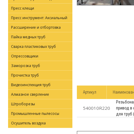
Пресс клещи
Пресс инструмент: Аксиальный
Рассширение и отбортовка
Пайка медных труб
Сварка пластиковых труб
Опрессовщики
Заморозка труб
Прочистка труб
Видеоинспекция труб
Артикул
Наименова
Алмазное сверление
Резьбона
Штроборезы
540010R220
привод в
Промышленные пылесосы
для труб
Осушитель воздуха