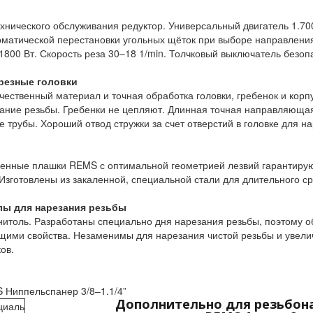
нического обслуживания редуктор. Универсальный двигатель 1.70
оматической перестановки угольных щёток при выборе направлен
800 Вт. Скорость реза 30–18 1/min. Толчковый выключатель безоп
резные головки
чественный материал и точная обработка головки, гребенок и корп
зание резьбы. Гребенки не цепляют. Длинная точная направляюща
 трубы. Хороший отвод стружки за счет отверстий в головке для на
венные плашки REMS с оптимальной геометрией лезвий гарантирую
 Изготовлены из закаленной, специальной стали для длительного ср
ы для нарезания резьбы
толь. Разработаны специально дня нарезания резьбы, поэтому 
ми свойства. Незаменимы для нарезания чистой резьбы и увелич
ов.
 Ниппельспанер 3/8–1.1/4”
Дополнительно для резьбон