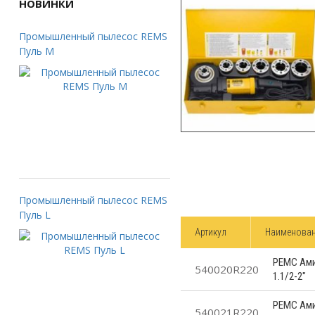
НОВИНКИ
Промышленный пылесос REMS
Пуль M
Промышленный пылесос REMS
Пуль L
Артикул
Наименова
РЕМС Амиг
540020R220
1.1/2-2"
РЕМС Амиг
540021R220