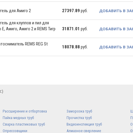
гель для Амиго 2
27397.89
руб.
ДОБАВИТЬ В ЗА
гель для клуппов и пил для
E, Амиго, Амиго 2 и REMS Тигр
31871.01
руб.
ДОБАВИТЬ В ЗА
атосниматель REMS REG St
18078.88
руб.
ДОБАВИТЬ В ЗА
с)
Рассширение и отбортовка
Заморозка труб
Ш
Пайка медных труб
Прочистка труб
П
Сварка пластиковых труб
Видеоинспекция труб
О
Опрессовщики
Алмазное сверление
О