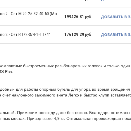
о 2 - Сет M 20-25-32-40-50 (M x
199426.81
руб.
ДОБАВИТЬ В 
о 2 - Сет R 1/2-3/4-1-1.1/4"
176129.29
руб.
ДОБАВИТЬ В 
 компактных быстросменных резьбонарезных головок и только один
MS Ева.
добный для работы опорный бугель для упора во время вращения 
 счет наклонного зажимного винта Легко и быстро клупп вставляется
альный. Применим повсюду даже без тисков. Благодаря оптималь
упных местах. Привод всего 4,9 кг. Оптимальная превосходная по