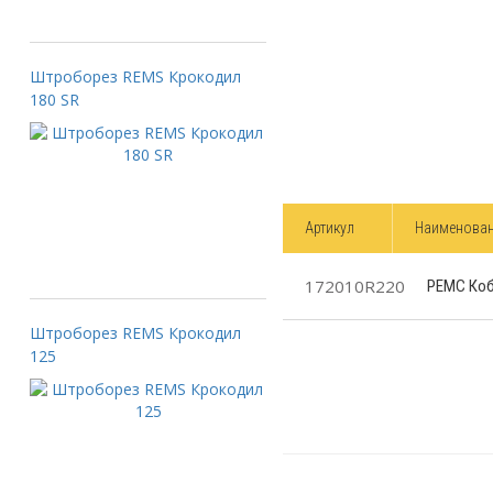
Штроборез REMS Крокодил
180 SR
Артикул
Наименова
172010R220
РЕМС Кобр
Штроборез REMS Крокодил
125