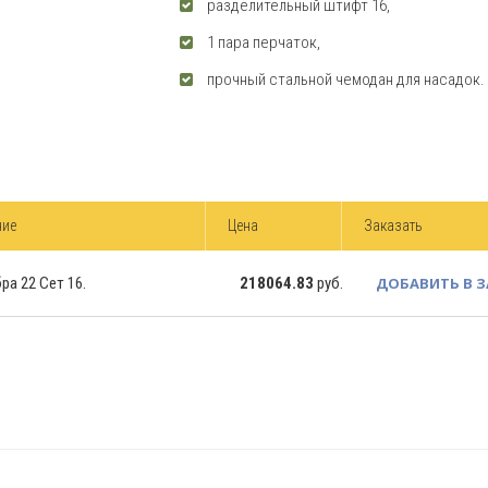
разделительный штифт 16,
1 пара перчаток,
прочный стальной чемодан для насадок.
ние
Цена
Заказать
а 22 Сет 16.
218064.83
руб.
ДОБАВИТЬ В 