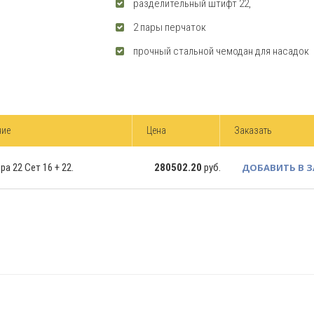
разделительный штифт 22,
2 пары перчаток
прочный стальной чемодан для насадок
ние
Цена
Заказать
а 22 Сет 16 + 22.
280502.20
руб.
ДОБАВИТЬ В 