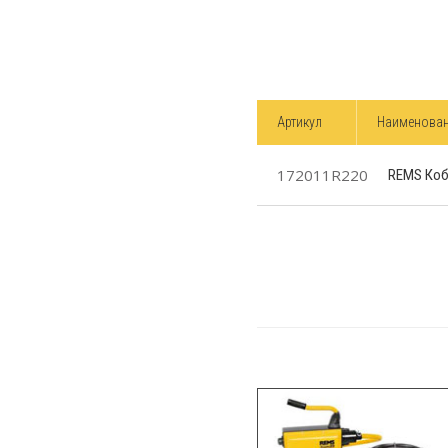
Артикул
Наименова
172011R220
REMS Кобр