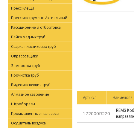
Пресс клещи
Пресс инструмент: Аксиальный
Рассширение и отбортовка
Пайка медных труб
Сварка пластиковых труб
Опрессовщики
Заморозка труб
Прочистка труб
Видеоинспекция труб
Алмазное сверление
Артикул
Наименова
Штроборезы
REMS Кобр
172000R220
Промышленные пылесосы
направл
Осушитель воздуха