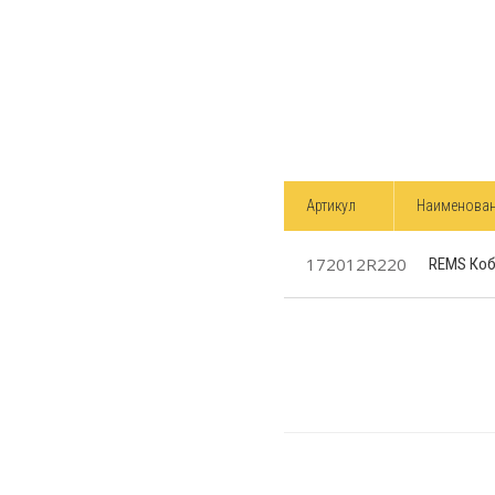
Артикул
Наименова
172012R220
REMS Кобр