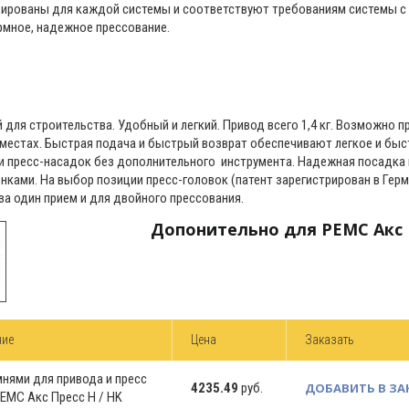
ированы для каждой системы и соответствуют требованиям системы с 
рмное, надежное прессование.
для строительства. Удобный и легкий. Привод всего 1,4 кг. Возможно п
х местах. Быстрая подача и быстрый возврат обеспечивают легкое и бы
и пресс-насадок без дополнительного инструмента. Надежная посадка 
нками. На выбор позиции пресс-головок (патент зарегистрирован в Гер
за один прием и для двойного прессования.
Допонительно для РЕМС Акс П
ние
Цена
Заказать
мнями для привода и пресс
4235.49
руб.
ДОБАВИТЬ В ЗА
РЕМС Акс Пресс Н / HK