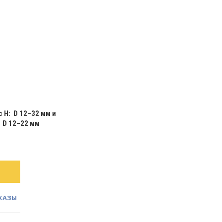
 Н: D 12–32 мм и
 D 12–22 мм
КАЗЫ