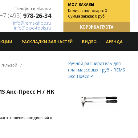
МОИ ЗАКАЗЫ
Телефон в Москве
Количество товара: 0
+7 (495)
978-26-34
Сумма заказа: 0 руб.
info@rems-shop.ru
КОРЗИНА ПУСТА
info@pipe-tools.ru
УКЦИИ
РАСКЛАДКИ ЗАПЧАСТЕЙ
ВИДЕО
АРЕНДА
Ручной расширитель для
й гильзой
платмассовых труб - REMS
Экс-Пресс P
S Акс-Пресс H / HK
 изготовления соединений с