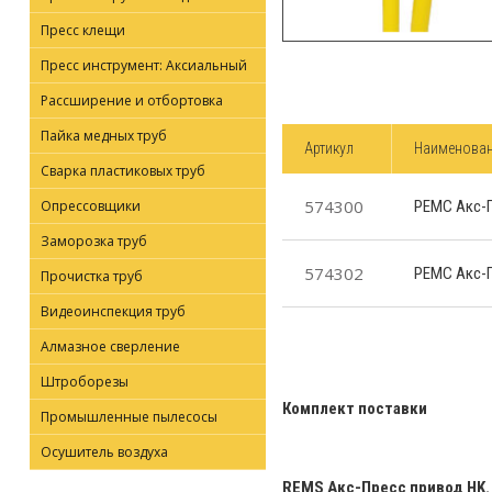
Пресс клещи
Пресс инструмент: Аксиальный
Рассширение и отбортовка
Пайка медных труб
Артикул
Наименова
Сварка пластиковых труб
574300
Опрессовщики
РЕМС Акс-П
Заморозка труб
574302
РЕМС Акс-П
Прочистка труб
Видеоинспекция труб
Алмазное сверление
Штроборезы
Комплект поставки
Промышленные пылесосы
Осушитель воздуха
REMS Акс-Пресс привод HK.