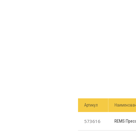
Артикул
Наименова
573616
REMS Пресс