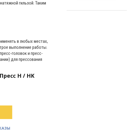
натяжной гильзой. Таким
рименять в любых местах,
строе выполнение работы.
пресс-головок и пресс-
мании) для прессования
ресс Н / HK
КАЗЫ