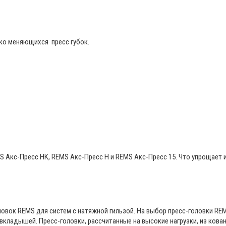
ко меняющихся пресс губок.
S Акс-Пресс HK, REMS Акс-Пресс H и REMS Акс-Пресс 15. Что упрощает и
овок REMS для систем с натяжной гильзой. На выбор пресс-головки RE
вкладышей. Пресс-головки, рассчитанные на высокие нагрузки, из кован